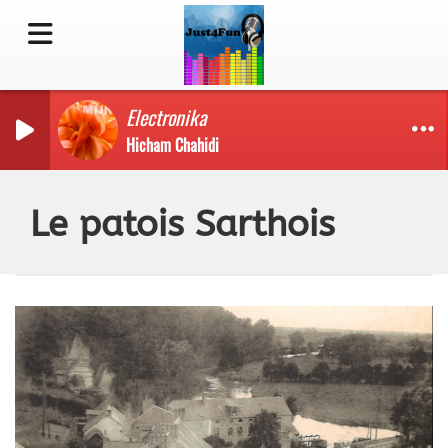
Electronika
Hicham Chahidi
Le patois Sarthois