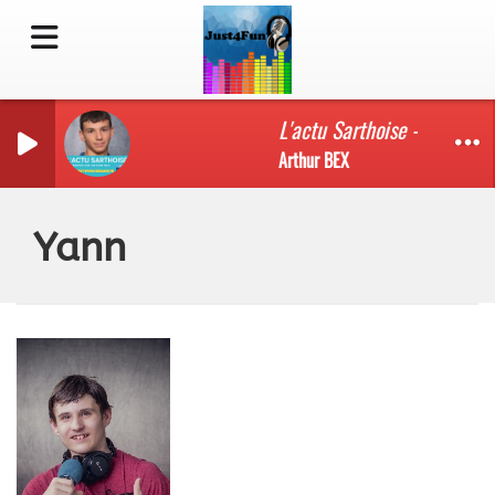
L'actu Sarthoise - Edition
Arthur BEX
Yann