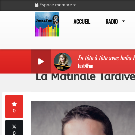
Espace membre
ACCUEIL
RADIO
En tête à tête avec India 
Just4Fun
La Matinale Tardiv
0
0