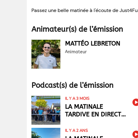
Passez une belle matinée à l'écoute de Just4Fu
Animateur(s) de l’émission
MATTÉO LEBRETON
Animateur
Podcast(s) de l’émission
IL Y A 3 MOIS
LA MATINALE
TARDIVE EN DIRECT
DES DIMANCHES DU
TERROIR ET DE
IL Y A 2 ANS
L'ARTISANAT