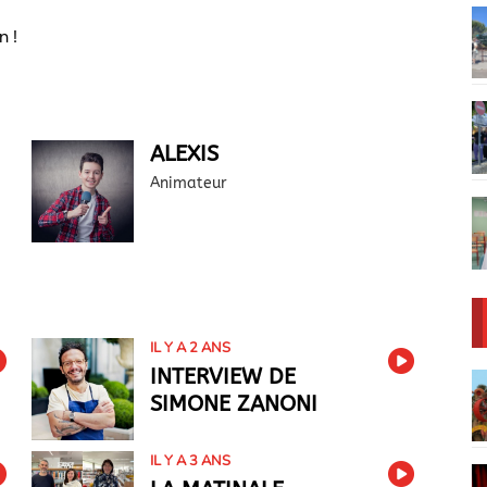
n !
ALEXIS
Animateur
IL Y A 2 ANS
INTERVIEW DE
SIMONE ZANONI
IL Y A 3 ANS