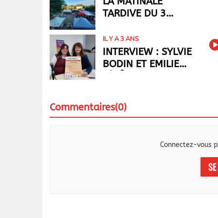
LA MATINALE
TARDIVE DU 3
SEPTEMBRE
IL Y A 3 ANS
INTERVIEW : SYLVIE
BODIN ET EMILIE
JÉRÔME-MARC
NOUS PARLENT DU
TÉLÉTHON
Commentaires(0)
Connectez-vous p
SE