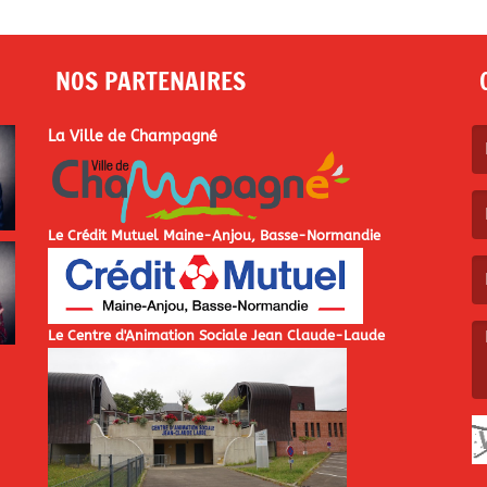
NOS PARTENAIRES
La Ville de Champagné
(L
Le Crédit Mutuel Maine-Anjou, Basse-Normandie
(L
Le Centre d'Animation Sociale Jean Claude-Laude
(L