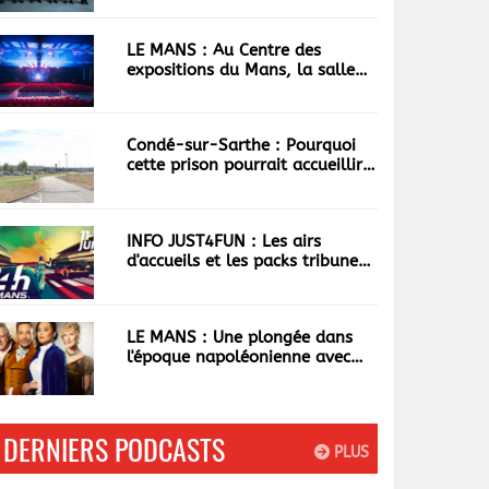
LE MANS : Au Centre des
expositions du Mans, la salle
du Forum se réinvente
Condé-sur-Sarthe : Pourquoi
cette prison pourrait accueillir
les 100 plus dangereux
narcotrafiquants ?
INFO JUST4FUN : Les airs
d'accueils et les packs tribunes
des 24h déjà écoulés
LE MANS : Une plongée dans
l'époque napoléonienne avec
"Les Cabotines"
DERNIERS PODCASTS
PLUS