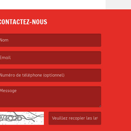
CONTACTEZ-NOUS
e nom est obligatoire. )
’email est obligatoire. )
e message est obligatoire. )
(Captcha invalide. )