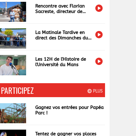
Rencontre avec Florian
Sacreste, directeur de
Papéa Parc
La Matinale Tardive en
direct des Dimanches du
Terroir et de l'Artisanat
Les 12H de l'Histoire de
l'Université du Mans
PARTICIPEZ
PLUS
Gagnez vos entrées pour Papéa
Parc !
Tentez de gagner vos places