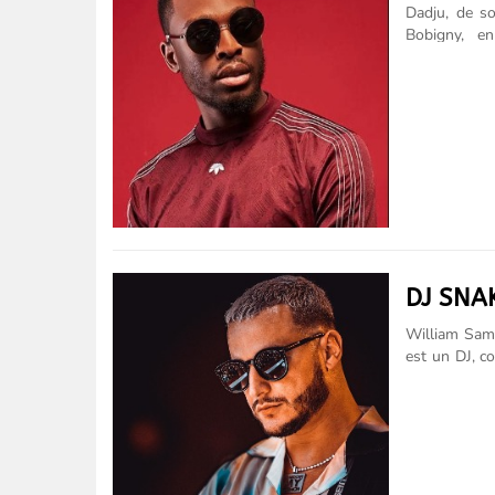
Dadju, de s
Bobigny, en
français. Il
était un cha
rappeur Gims
The Shin Sek
un album, In
demain. En 2
Reine,......
DJ SNA
William Sami
est un DJ, co
Miami, aux É
Born This W
compose et 
Applause, S
débuts sur l
Down for Wh