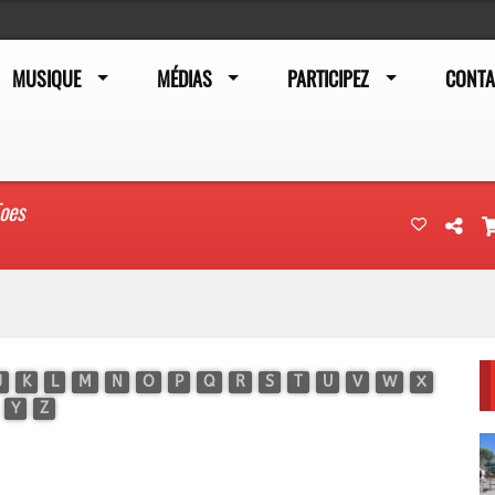
MUSIQUE
MÉDIAS
PARTICIPEZ
CONTA
oes
J
K
L
M
N
O
P
Q
R
S
T
U
V
W
X
Y
Z