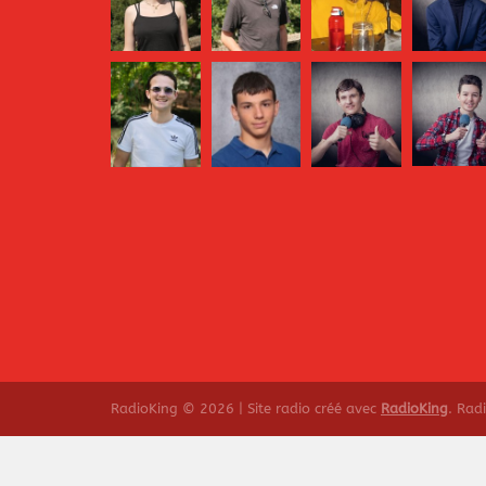
RadioKing © 2026 | Site radio créé avec
RadioKing
. Rad