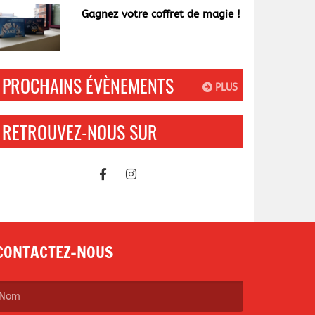
Gagnez votre coffret de magie !
PROCHAINS ÉVÈNEMENTS
PLUS
RETROUVEZ-NOUS SUR
CONTACTEZ-NOUS