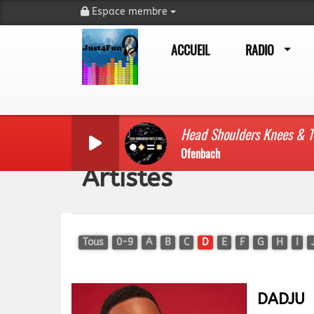
Espace membre
ACCUEIL
RADIO
Head Shoulders Knees & T
Ofenbach
Artistes
Tous
0-9
A
B
C
D
E
F
G
H
I
DADJU