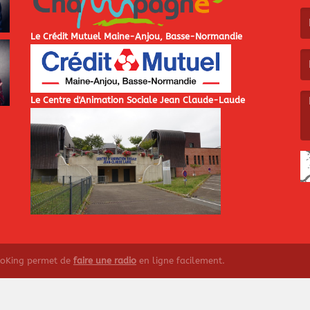
(L
Le Crédit Mutuel Maine-Anjou, Basse-Normandie
(L
Le Centre d'Animation Sociale Jean Claude-Laude
(L
ioKing permet de
faire une radio
en ligne facilement.