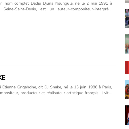
on nom complet Dadju Djuna Nsungula, né le 2 mai 1991 à
 Seine-Saint-Denis, est un auteur-compositeur-interprète
 est issu d'une famille de musiciens : son père Djuna Djanana
nteur du groupe Viva La Musica de Papa Wemba, le chanteur et
 est son frère. Il commence sa carrière en 2012 au sein du duo
aï aux côtés d'Abou Tall, avec qui il sortira deux mixtapes et
défini, dont une chanson sera certifiée single d'or : Aime-moi
017, il décide de se lancer en solo avec son premier single
KE
 Étienne Grigahcine, dit DJ Snake, né le 13 juin 1986 à Paris,
mpositeur, producteur et réalisateur artistique français. Il vit à
tats-Unis. Entre 2011 et 2013, il commence à produire l'album
ay de Lady Gaga, dont la chanson Government Hooker. Il
réalise trois chansons sur l'album Artpop de Lady Gaga :
exxx Dreams et Do What U Want. En 2013, DJ Snake fait ses
a scène internationale avec les singles Bird Machine et Turn
at. Bird Machine est une collaboration avec les musiciens