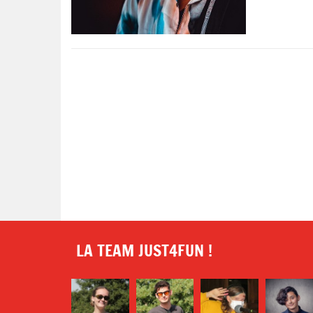
français Alesia
LA TEAM JUST4FUN !