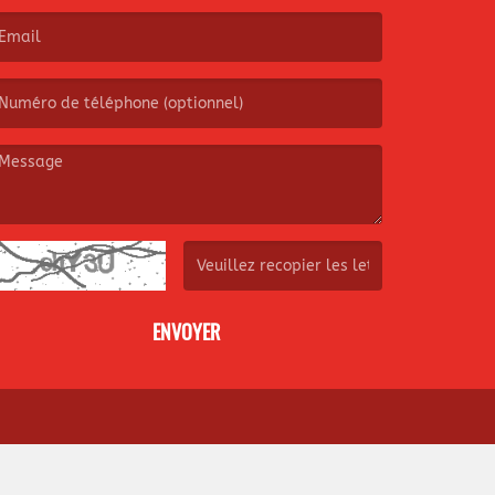
e nom est obligatoire. )
’email est obligatoire. )
e message est obligatoire. )
(Captcha invalide. )
ENVOYER