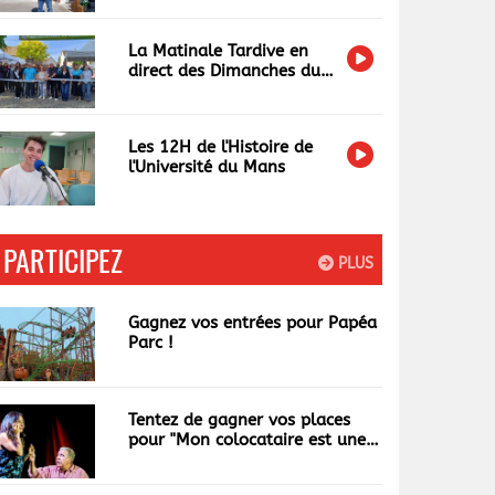
La Matinale Tardive en
direct des Dimanches du
Terroir et de l'Artisanat
Les 12H de l'Histoire de
l'Université du Mans
PARTICIPEZ
PLUS
Gagnez vos entrées pour Papéa
Parc !
Tentez de gagner vos places
pour "Mon colocataire est une
garce"