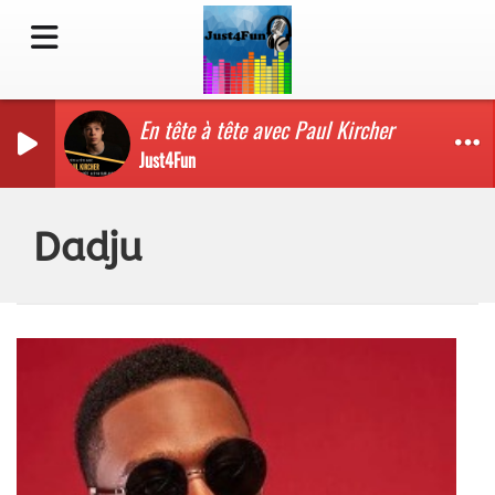
En tête à tête avec Paul Kircher
Just4Fun
Dadju