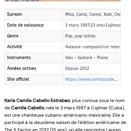
Surnom
Mila, Camz, Camzi, Kaki, Chancho
Date de naissance
3 mars 1997(23 ans) Cojímar, La 
Genre
Pop, pop latino
Activité
Auteure-compositrice-interprète
Instruments
Voix - Guitare - Piano
Années actives
Depuis 2012
Site officiel
https://www.camilacabello.com/ Signature de Camila Cabello.
Karla Camila Cabello Estrabao
, plus connue sous le nom
de
Camila Cabello
, née le
3 mars 1997
à Cojímar (Cuba),
est une chanteuse cubano-américano-mexicaine. Elle a
participé à la deuxième saison de l'édition américaine de
The X Factor en 2012 (15 ans), où elle rencontre Lauren