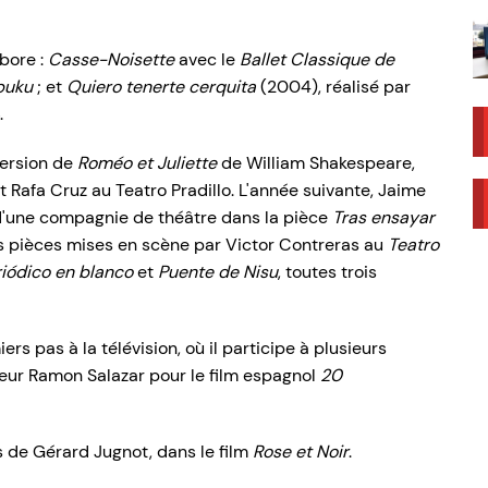
bore :
Casse-Noisette
avec le
Ballet Classique de
puku
; et
Quiero tenerte cerquita
(2004), réalisé par
.
version de
Roméo et Juliette
de William Shakespeare,
et Rafa Cruz au Teatro Pradillo. L'année suivante, Jaime
 d'une compagnie de théâtre dans la pièce
Tras ensayar
ois pièces mises en scène par Victor Contreras au
Teatro
iódico en blanco
et
Puente de Nisu
, toutes trois
iers pas à la télévision, où il participe à plusieurs
ateur Ramon Salazar pour le film espagnol
20
s de Gérard Jugnot, dans le film
Rose et Noir
.