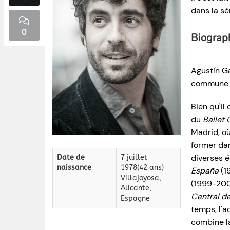
dans la sé
0
Biograp
Agustín Ga
commune d
Bien qu'il
du
Ballet
Madrid, où
former dan
diverses é
Date de
7 juillet
naissance
1978(42 ans)
España
(1
Villajoyosa,
(1999-20
Alicante,
Central de
Espagne
temps, l'a
combine la