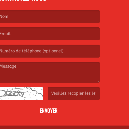
e nom est obligatoire. )
’email est obligatoire. )
e message est obligatoire. )
(Captcha invalide. )
ENVOYER