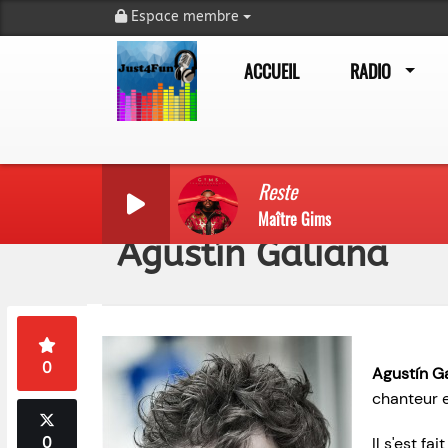
Espace membre
ACCUEIL
RADIO
Reste
Maître Gims
Agustín Galiana
0
Agustín G
chanteur 
0
Il s'est f