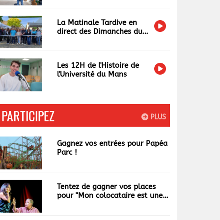
La Matinale Tardive en
direct des Dimanches du
Terroir et de l'Artisanat
Les 12H de l'Histoire de
l'Université du Mans
PARTICIPEZ
PLUS
Gagnez vos entrées pour Papéa
Parc !
Tentez de gagner vos places
pour "Mon colocataire est une
garce"