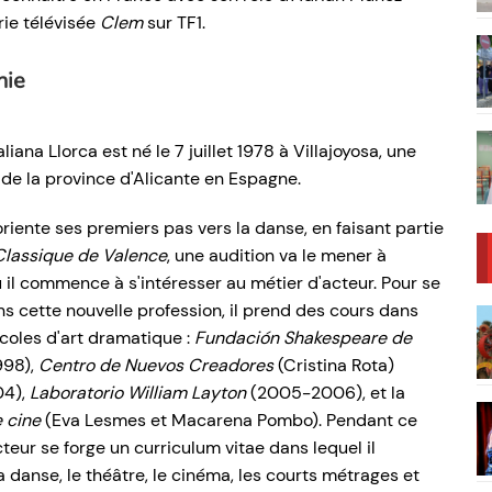
rie télévisée
Clem
sur TF1.
hie
liana Llorca est né le
7 juillet 1978
à Villajoyosa, une
e la province d'Alicante en Espagne.
 oriente ses premiers pas vers la danse, en faisant partie
 Classique de Valence
, une audition va le mener à
 il commence à s'intéresser au métier d'acteur. Pour se
s cette nouvelle profession, il prend des cours dans
coles d'art dramatique :
Fundación Shakespeare de
998),
Centro de Nuevos Creadores
(Cristina Rota)
04),
Laboratorio William Layton
(2005-2006), et la
 cine
(Eva Lesmes et Macarena Pombo). Pendant ce
cteur se forge un curriculum vitae dans lequel il
 danse, le théâtre, le cinéma, les courts métrages et