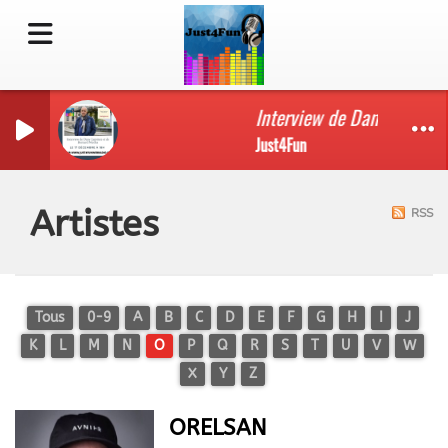
Interview de Dany Leprince
Just4Fun
Artistes
RSS
Tous
0-9
A
B
C
D
E
F
G
H
I
J
K
L
M
N
O
P
Q
R
S
T
U
V
W
X
Y
Z
ORELSAN